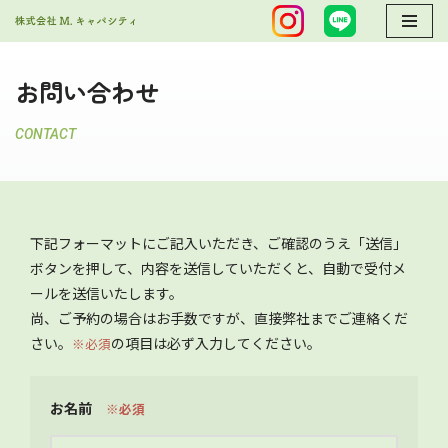
コ
ン
お問い合わせ
テ
ン
CONTACT
ツ
へ
ス
キ
下記フォーマットにご記入いただき、ご確認のうえ「送信」
ッ
ボタンを押して、内容を送信していただくと、自動で受付メ
プ
ールを送信いたします。
尚、ご予約の場合はお手数ですが、直接弊社までご連絡くだ
さい。
の項目は必ず入力してください。
※必須
お名前
※必須